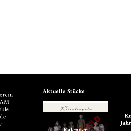
Aktuelle Stücke
erein
TAM
ble
Ku
de
Jah
v
Kalender