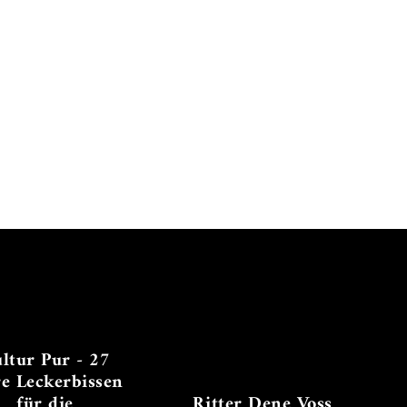
ltur Pur - 27
re Leckerbissen
für die
Ritter Dene Voss