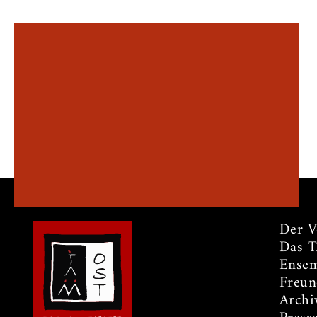
Der V
Das 
Ensem
Freun
Archi