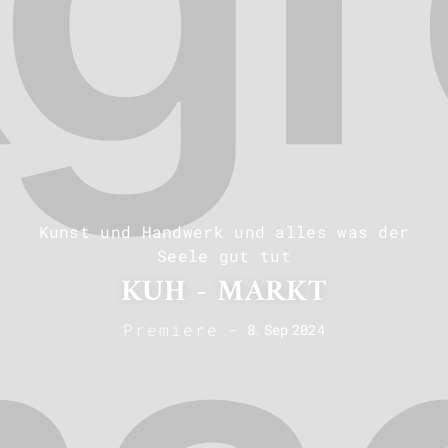
Kunst und Handwerk und alles was der
Seele gut tut
KUH - MARKT
Premiere
-
8
.
Sep
2024