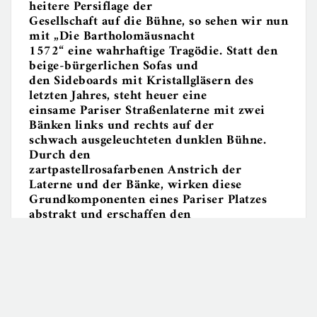
heitere Persiflage der
Gesellschaft auf die Bühne, so sehen wir nun
mit „Die Bartholomäusnacht
1572“ eine wahrhaftige Tragödie. Statt den
beige-bürgerlichen Sofas und
den Sideboards mit Kristallgläsern des
letzten Jahres, steht heuer eine
einsame Pariser Straßenlaterne mit zwei
Bänken links und rechts auf der
schwach ausgeleuchteten dunklen Bühne.
Durch den
zartpastellrosafarbenen Anstrich der
Laterne und der Bänke, wirken diese
Grundkomponenten eines Pariser Platzes
abstrakt und erschaffen den
Eindruck einer Spielstadt. Ähnlich
spartanisch wie das Bühnenbild ist das
Kostümbild und die akustische
Untermalung.
Einzig das dröhnende Glockengeläut von
Notre-Dame erklingt an mancher