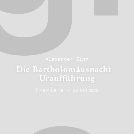
Alexander Zinn
Die Bartholomäusnacht -
Uraufführung
Premiere
-
28
.
Okt
2023