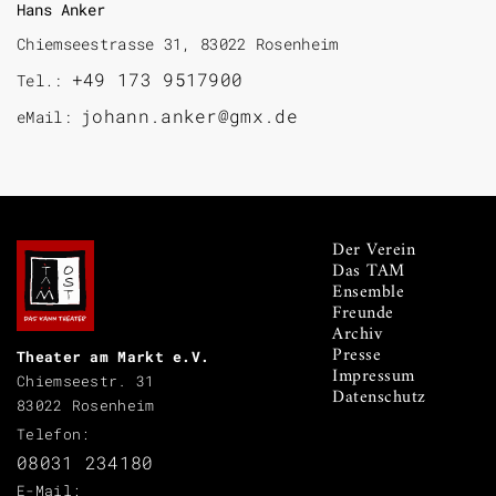
Hans Anker
Chiemseestrasse 31, 83022 Rosenheim
+49 173 9517900
Tel.:
johann.anker@gmx.de
eMail:
Der Verein
Das TAM
Ensemble
Freunde
Archiv
Presse
Theater am Markt e.V.
Impressum
Chiemseestr. 31
Datenschutz
83022 Rosenheim
Telefon:
08031 234180
E-Mail: