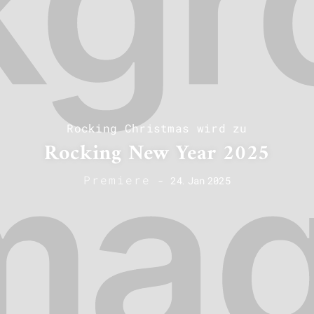
Rocking Christmas wird zu
Rocking New Year 2025
Premiere
-
24
.
Jan
2025