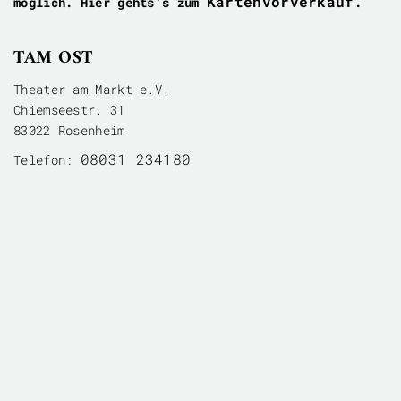
Kartenvorverkauf
möglich. Hier gehts's zum
.
TAM OST
Theater am Markt e.V.
Chiemseestr. 31
83022 Rosenheim
08031 234180
Telefon:
kontakt@tam-ost.de
E-Mail:


BÜROZEITEN
Donnerstags von 16 – 19 Uhr ist Frau Gabi Tachakor
für Sie da