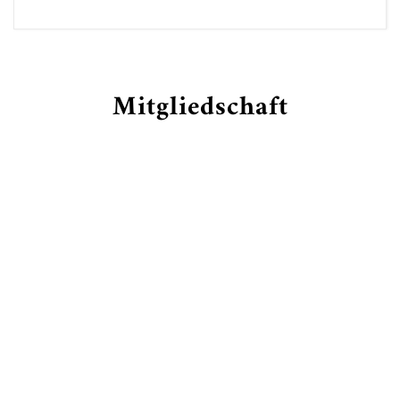
Mitgliedschaft
TAM-Eintrittkarte: €15,-
Ermäßigt*: €10,-
Gastspiele und andere Veranstaltungen
wie jeweils angegeben
*Ermäßigung gilt nur für Schüler, Studenten
und Schwerbehinderte. Ausweise sind immer
erforderlich.
*Notwendige Begleitpersonen von
Schwerbehinderten haben immer freien
Eintritt.