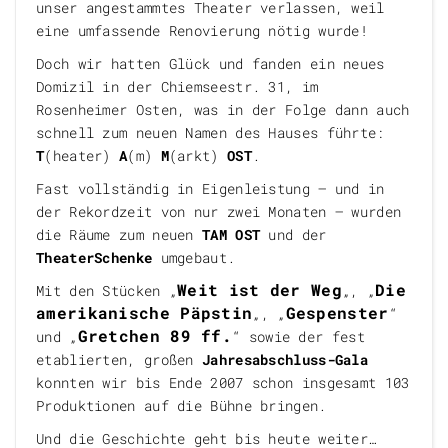
unser angestammtes Theater verlassen, weil
eine umfassende Renovierung nötig wurde!
Doch wir hatten Glück und fanden ein neues
Domizil in der Chiemseestr. 31, im
Rosenheimer Osten, was in der Folge dann auch
schnell zum neuen Namen des Hauses führte:
T
(heater)
A
(m)
M
(arkt)
OST
.
Fast vollständig in Eigenleistung – und in
der Rekordzeit von nur zwei Monaten – wurden
die Räume zum neuen
TAM OST
und der
TheaterSchenke
umgebaut.
Weit ist der Weg
Die
Mit den Stücken „
„, „
amerikanische Päpstin
Gespenster
„, „
“
Gretchen 89 ff.
und „
“ sowie der fest
etablierten, großen
Jahresabschluss-Gala
konnten wir bis Ende 2007 schon insgesamt 103
Produktionen auf die Bühne bringen.
Und die Geschichte geht bis heute weiter…