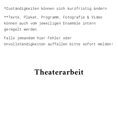
*Zuständigkeiten können sich kurzfristig ändern
**Texte, Plakat, Programm, Fotografie & Video
können auch vom jeweiligen Ensemble intern
geregelt werden.
Falls jemandem hier Fehler oder
Unvollständigkeiten auffallen bitte sofort melden!
Theaterarbeit
Das Theater
Wir spielen und proben in unserem eigenen
Saal mit knapp 100 Plätzen. Die Bühne ist
etwa 8 Meter breit und 5 Meter tief.