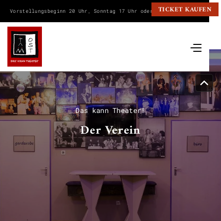
TICKET KAUFEN
Vorstellungsbeginn 20 Uhr, Sonntag 17 Uhr oder wie angegeben.
Das kann Theater!
Der Verein
Mitgliedschaft

Vorstand und
Orga

Theaterarbeit
