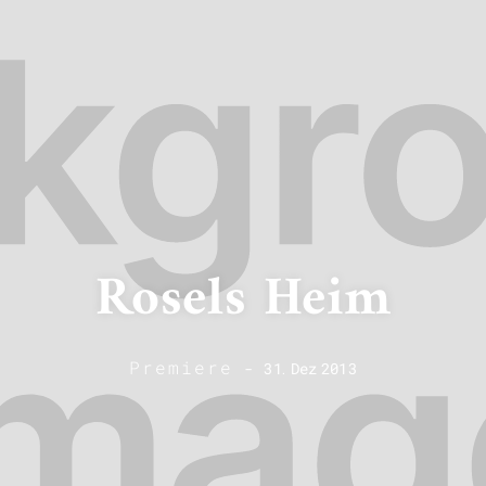
Rosels Heim
Premiere
-
31
.
Dez
2013