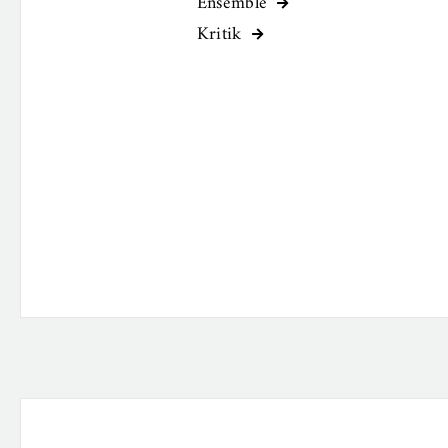
Ensemble

Kritik
