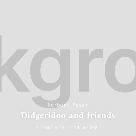
Norbert Moser
Didgeridoo and friends
Premiere
-
10
.
Dez
2022