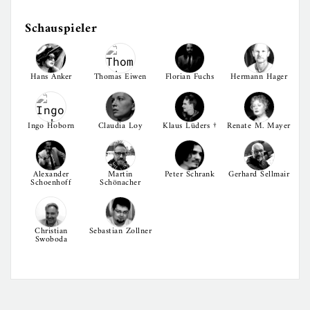
Schauspieler
Hans Anker
Thomas Eiwen
Florian Fuchs
Hermann Hager
Ingo Hoborn
Claudia Loy
Klaus Lüders †
Renate M. Mayer
Alexander
Martin
Peter Schrank
Gerhard Sellmair
Schoenhoff
Schönacher
Christian
Sebastian Zollner
Swoboda