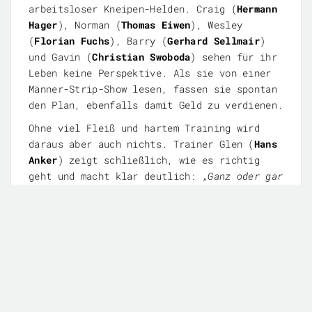
arbeitsloser Kneipen-Helden. Craig (
Hermann
Hager
), Norman (
Thomas Eiwen
), Wesley
(
Florian Fuchs
), Barry (
Gerhard Sellmair
)
und Gavin (
Christian Swoboda
) sehen für ihr
Leben keine Perspektive. Als sie von einer
Männer-Strip-Show lesen, fassen sie spontan
den Plan, ebenfalls damit Geld zu verdienen.
Ohne viel Fleiß und hartem Training wird
daraus aber auch nichts. Trainer Glen (
Hans
Anker
) zeigt schließlich, wie es richtig
geht und macht klar deutlich: „
Ganz oder gar
nicht
“: Auch die letzte Hülle muss fallen.
Das bezieht sich bei „
Ladies Night
“ bei
weitem nicht nur auf das körperliche. Viel
interessanter ist der Seelen-Striptease der
Protagonisten. Jeder der Männer schleppt
seine ganz eigenen Probleme mit sich herum.
Sie kennen die nackte Not. In der
Inszenierung im TAM OST kommt der tiefe