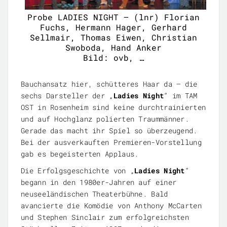
Probe LADIES NIGHT – (lnr) Florian
Fuchs, Hermann Hager, Gerhard
Sellmair, Thomas Eiwen, Christian
Swoboda, Hand Anker
Bild: ovb, …
Bauchansatz hier, schütteres Haar da – die
sechs Darsteller der „
Ladies Night
“ im TAM
OST in Rosenheim sind keine durchtrainierten
und auf Hochglanz polierten Traummänner.
Gerade das macht ihr Spiel so überzeugend.
Bei der ausverkauften Premieren-Vorstellung
gab es begeisterten Applaus.
Die Erfolgsgeschichte von „
Ladies Night
“
begann in den 1980er-Jahren auf einer
neuseeländischen Theaterbühne. Bald
avancierte die Komödie von Anthony McCarten
und Stephen Sinclair zum erfolgreichsten