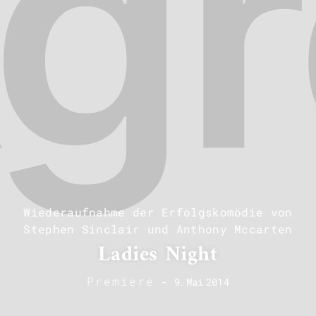
Wiederaufnahme der Erfolgskomödie von
Stephen Sinclair und Anthony Mccarten
Ladies Night
Premiere
-
9
.
Mai
2014