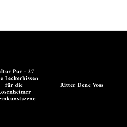
ltur Pur - 27
re Leckerbissen
für die
Ritter Dene Voss
Rosenheimer
einkunstszene