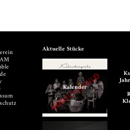
Aktuelle Stücke
erein
TAM
ble
Ku
de
Jah
v
Kalender
e
essum
Kl
schutz