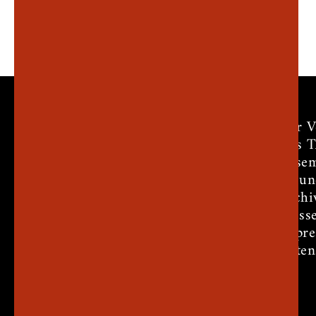
Der V
Das 
Ensem
Freun
Archi
Press
Impr
Daten
Theater am Markt e.V.
Chiemseestr. 31
83022 Rosenheim