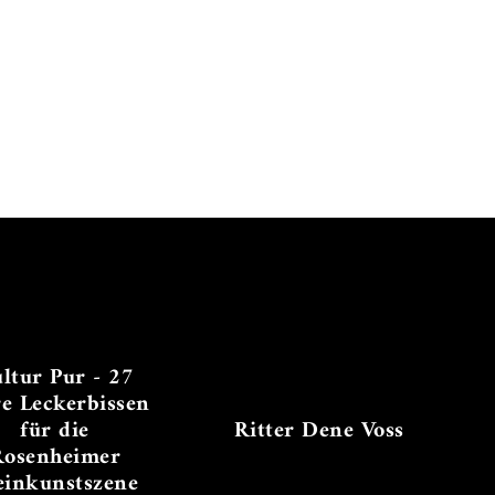
ltur Pur - 27
re Leckerbissen
für die
Ritter Dene Voss
Rosenheimer
einkunstszene