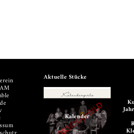
Aktuelle Stücke
erein
TAM
ble
Ku
de
Jah
v
Kalender
e
essum
Kl
schutz