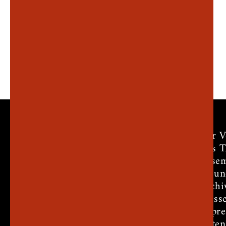
Der V
Das 
Ensem
Freun
Archi
Press
Impr
Daten