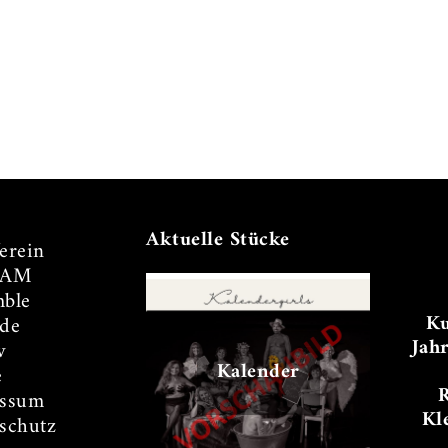
Aktuelle Stücke
erein
TAM
ble
Ku
de
Jah
v
Kalender
e
essum
Kl
schutz