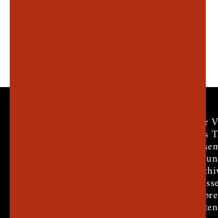
Der V
Das 
Ensem
Freun
Archi
Press
Impr
Daten
Theater am Markt e.V.