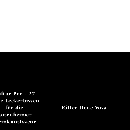
ltur Pur - 27
re Leckerbissen
für die
Ritter Dene Voss
Rosenheimer
einkunstszene