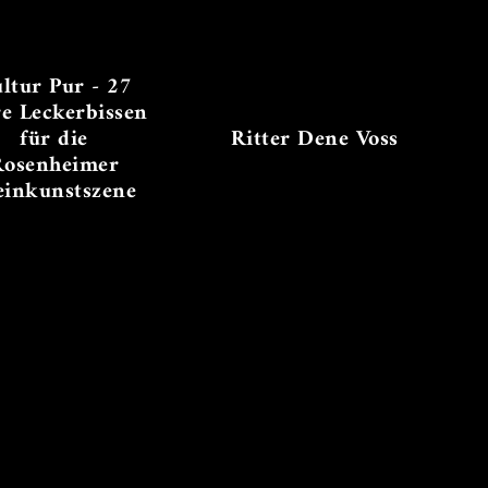
ltur Pur - 27
re Leckerbissen
für die
Ritter Dene Voss
Rosenheimer
einkunstszene