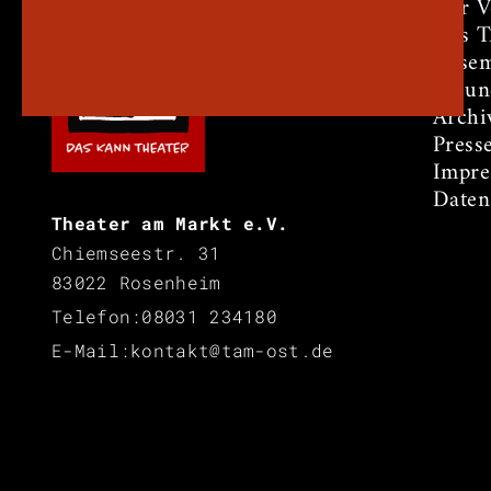
Der V
Das 
Ensem
Freun
Archi
Press
Impr
Daten
Theater am Markt e.V.
Chiemseestr. 31
83022 Rosenheim
Telefon:
08031 234180
E-Mail:
kontakt@tam-ost.de