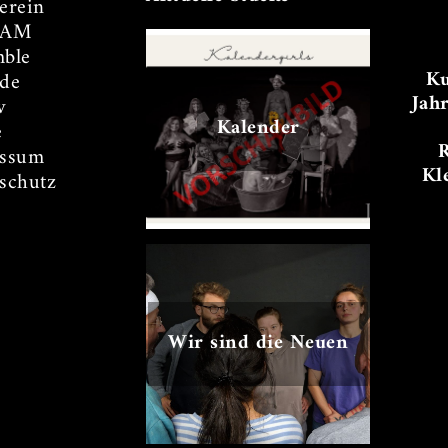
erein
TAM
ble
Ku
de
Jah
v
Kalender
e
essum
Kl
schutz
Wir sind die Neuen