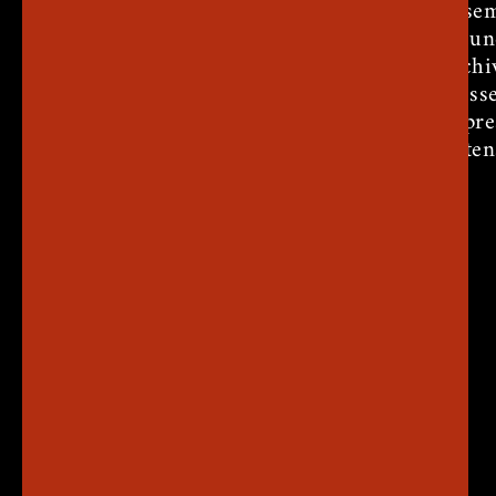
Ensem
Freun
Archi
Press
Impr
Daten
Theater am Markt e.V.
Chiemseestr. 31
83022 Rosenheim
Telefon:
08031 234180
E-Mail:
kontakt@tam-ost.de