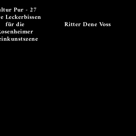
ltur Pur - 27
re Leckerbissen
für die
Ritter Dene Voss
Rosenheimer
einkunstszene