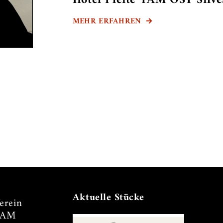
Hotel Pleite TAM OST Silv
MEHR ERFAHREN

Aktuelle Stücke
erein
TAM