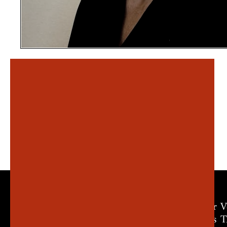
Der V
Das 