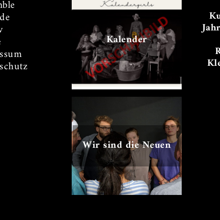
ble
Ku
de
Jah
v
Kalender
e
essum
Kl
schutz
Wir sind die Neuen