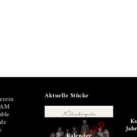
Aktuelle Stücke
erein
TAM
ble
Ku
de
Jah
v
Kalender