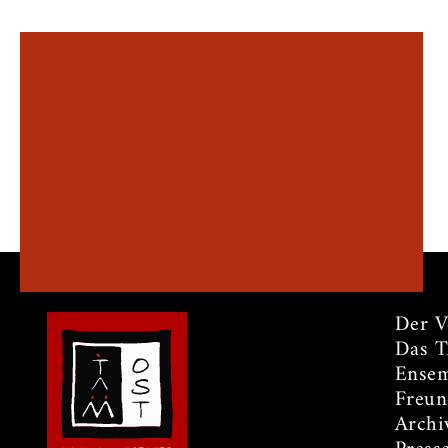
Der V
Das 
Ensem
Freun
Archi