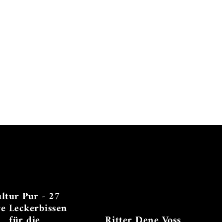
ltur Pur - 27
re Leckerbissen
für die
Ritter Dene Voss