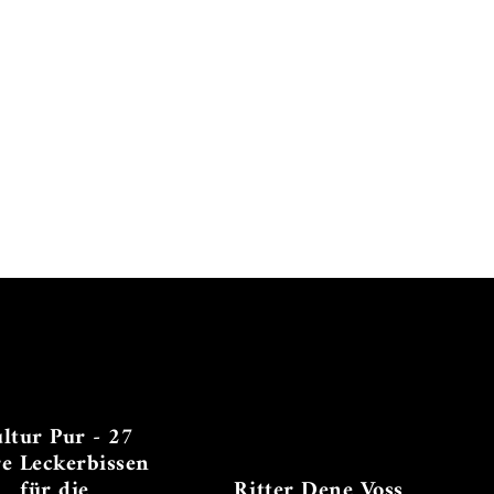
ltur Pur - 27
re Leckerbissen
für die
Ritter Dene Voss