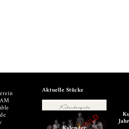
Aktuelle Stücke
erein
TAM
ble
Ku
de
Jah
v
Kalender