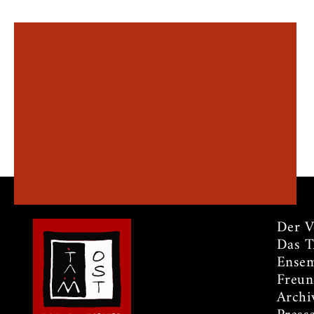
Der V
Das 
Ensem
Freun
Archi