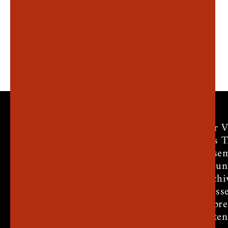
Der V
Das 
Ensem
Freun
Archi
Press
Impr
Daten
Theater am Markt e.V.