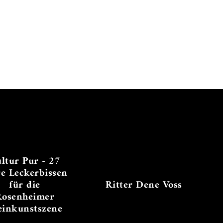
ltur Pur - 27
re Leckerbissen
für die
Ritter Dene Voss
Rosenheimer
einkunstszene