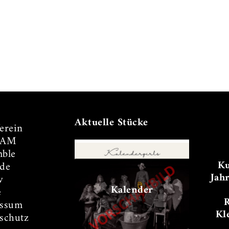
Aktuelle Stücke
erein
TAM
ble
Ku
de
Jah
v
Kalender
e
essum
Kl
schutz