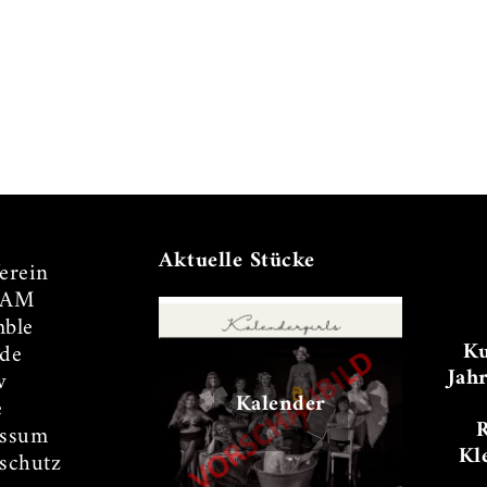
Aktuelle Stücke
erein
TAM
ble
Ku
de
Jah
v
Kalender
e
essum
Kl
schutz