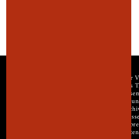
Der V
Das 
Ensem
Freun
Archi
Press
Impr
Daten
Theater am Markt e.V.