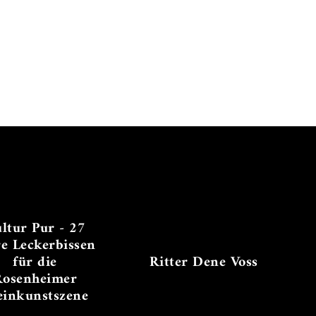
ltur Pur - 27
re Leckerbissen
für die
Ritter Dene Voss
Rosenheimer
einkunstszene