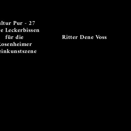
ltur Pur - 27
re Leckerbissen
für die
Ritter Dene Voss
Rosenheimer
einkunstszene