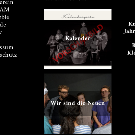
erein
TAM
ble
Ku
de
Jah
v
Kalender
e
essum
Kl
schutz
Wir sind die Neuen