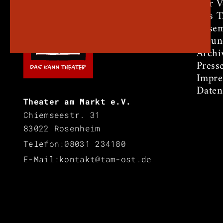
Der V
Das 
Ensem
Freun
Archi
Press
Impr
Daten
Theater am Markt e.V.
Chiemseestr. 31
83022 Rosenheim
Telefon:
08031 234180
E-Mail:
kontakt@tam-ost.de