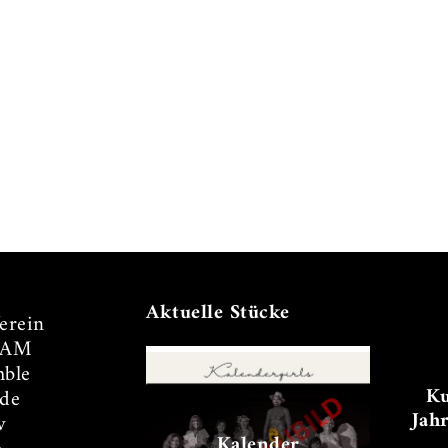
Aktuelle Stücke
erein
TAM
ble
Ku
de
Jah
v
Kalender