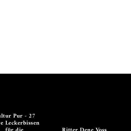
ltur Pur - 27
re Leckerbissen
für die
Ritter Dene Voss