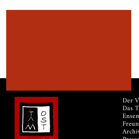
Der V
Das 
Ensem
Freun
Archi