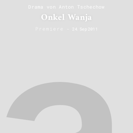
Drama von Anton Tschechow
Onkel Wanja
Premiere
-
24
.
Sep
2011