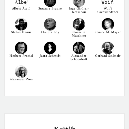
Albert Aschl
Susanne Braune
Inge Gfrörer-
Woifi
Kötschau
Gschwendtner
Stefan Hanus
Claudia Loy
Cornelia
Renate M. Mayer
Maschner
Herbert Prechtl
Jutta Schmidt
Alexander
Gerhard Sellmair
Schoenhoff
Alexander Zinn