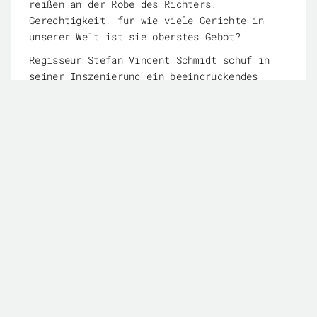
reißen an der Robe des Richters.
Gerechtigkeit, für wie viele Gerichte in
unserer Welt ist sie oberstes Gebot?
Regisseur Stefan Vincent Schmidt schuf in
seiner Inszenierung ein beeindruckendes
dichtes Spiel mit ausgezeichneten
Schauspielern, die die Figuren des Stückes
packend mit Leben füllten. Das Publikum
bedankte sich mit großem Applaus bei dem
Regisseur und seinen Darstellern. Die
Thematik dieses Theaterstücks berührt
nachhaltig.
Kritik „echo“ 25. April 2007, von
Margrit Jacobi
In den Fängen der Justiz
„Todesurteil für den Zuschauer“ feierte im
Theater am Markt Première