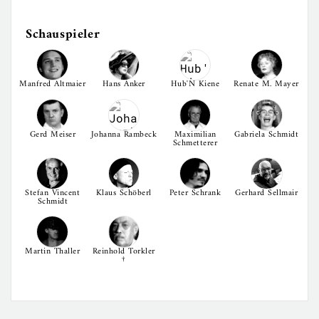
Schauspieler
Manfred Altmaier
Hans Anker
Hub'N Kiene
Renate M. Mayer
Gerd Meiser
Johanna Rambeck
Maximilian
Gabriela Schmidt
Schmetterer
Stefan Vincent
Klaus Schöberl
Peter Schrank
Gerhard Sellmair
Schmidt
Martin Thaller
Reinhold Torkler
†