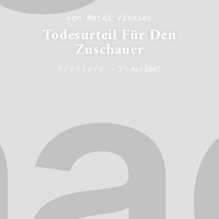
von Matéi Visniec
Todesurteil Für Den
Zuschauer
Premiere
-
21
.
Apr
2007