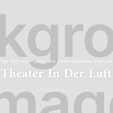
tige Silvestergala und Faschingsshow von und
Theater In Der Luft
Premiere
-
.