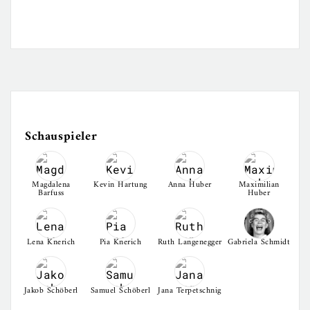
Schauspieler
Magdalena
Kevin Hartung
Anna Huber
Maximilian
Barfuss
Huber
Lena Knerich
Pia Knerich
Ruth Langenegger
Gabriela Schmidt
Jakob Schöberl
Samuel Schöberl
Jana Terpetschnig