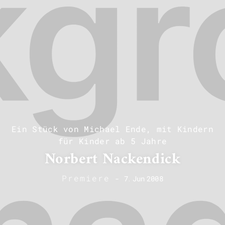
Ein Stück von Michael Ende, mit Kindern
für Kinder ab 5 Jahre
Norbert Nackendick
Premiere
-
7
.
Jun
2008