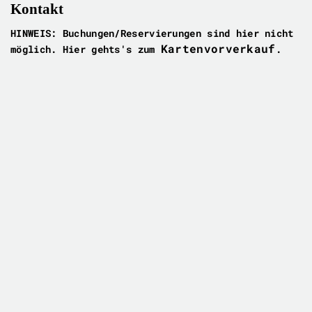
Kontakt
HINWEIS: Buchungen/Reservierungen sind hier nicht
Kartenvorverkauf
möglich. Hier gehts's zum
.
TAM OST
Theater am Markt e.V.
Chiemseestr. 31
83022 Rosenheim
08031 234180
Telefon:
kontakt@tam-ost.de
E-Mail:


BÜROZEITEN
Donnerstags von 16 – 19 Uhr ist Frau Gabi Tachakor
für Sie da