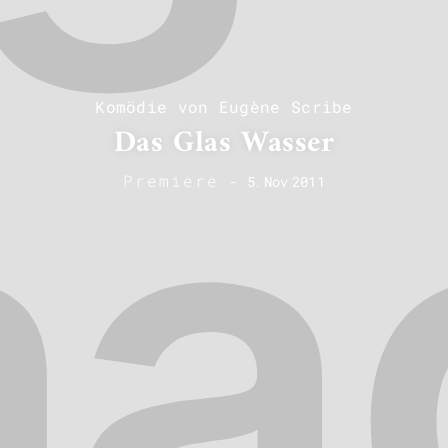
Komödie von Eugène Scribe
Das Glas Wasser
Premiere
-
5
.
Nov
2011