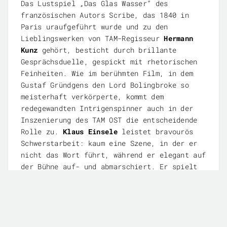
Das Lustspiel „Das Glas Wasser“ des
französischen Autors Scribe, das 1840 in
Paris uraufgeführt wurde und zu den
Lieblingswerken von TAM-Regisseur
Hermann
Kunz
gehört, besticht durch brillante
Gesprächsduelle, gespickt mit rhetorischen
Feinheiten. Wie im berühmten Film, in dem
Gustaf Gründgens den Lord Bolingbroke so
meisterhaft verkörperte, kommt dem
redegewandten Intrigenspinner auch in der
Inszenierung des TAM OST die entscheidende
Rolle zu.
Klaus Einsele
leistet bravourös
Schwerstarbeit: kaum eine Szene, in der er
nicht das Wort führt, während er elegant auf
der Bühne auf- und abmarschiert. Er spielt
den Lord, der scheinbar mühelos die Fäden
der Intrige in der Hand hält, als geschickt
agierenden Politiker, dem es ebenfalls um
persönliche Machtinteressen geht, der jedoch
auch das Herz auf dem rechten Fleck hat.