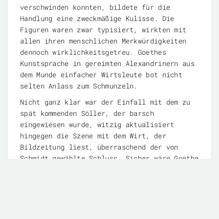
verschwinden konnten, bildete für die
Handlung eine zweckmäßige Kulisse. Die
Figuren waren zwar typisiert, wirkten mit
allen ihren menschlichen Merkwürdigkeiten
dennoch wirklichkeitsgetreu. Goethes
Kunstsprache in gereimten Alexandrinern aus
dem Munde einfacher Wirtsleute bot nicht
selten Anlass zum Schmunzeln.
Nicht ganz klar war der Einfall mit dem zu
spät kommenden Söller, der barsch
eingewiesen wurde, witzig aktualisiert
hingegen die Szene mit dem Wirt, der
Bildzeitung liest, überraschend der von
Schmidt gewählte Schluss. Sicher wäre Goethe
mit der klug und knapp komponierten, locker-
leichten Umsetzung seines Theaterstücks
zufrieden gewesen. Das Premierenpublikum
zollte Regie und Schauspielern jedenfalls
lang anhaltenden, verdienten Applaus.