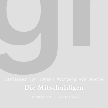
Lustspiel von Johann Wolfgang von Goethe
Die Mitschuldigen
Premiere
-
25
.
Apr
2009